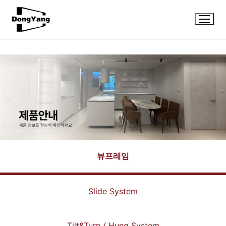
뷰프레임
Slide System
Tilt&Turn / Hung System